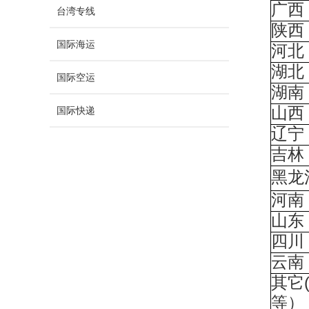
广西
台湾专线
陕西
国际海运
河北
湖北
国际空运
湖南
山西
国际快递
辽宁
吉林
黑龙
河南
山东
四川
云南
其它
等）